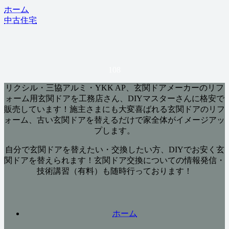
ホーム
中古住宅
108
リクシル・三協アルミ・YKK AP、玄関ドアメーカーのリフ
ォーム用玄関ドアを工務店さん、DIYマスターさんに格安で
販売しています！施主さまにも大変喜ばれる玄関ドアのリフ
ォーム、古い玄関ドアを替えるだけで家全体がイメージアッ
プします。
自分で玄関ドアを替えたい・交換したい方、DIYでお安く玄
関ドアを替えられます！玄関ドア交換についての情報発信・
技術講習（有料）も随時行っております！
ホーム