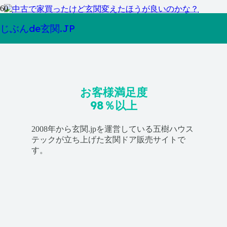
中古住宅購入後の玄関ドア交換は必要？
じぶんde玄関.JP
お客様満足度
98％以上
2008年から玄関.jpを運営している五樹ハウス
テックが立ち上げた玄関ドア販売サイトで
す。