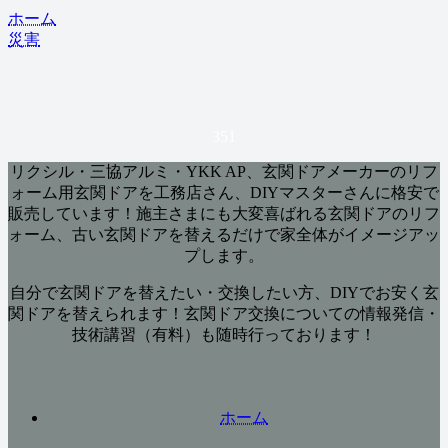
ホーム
災害
351
リクシル・三協アルミ・YKK AP、玄関ドアメーカーのリフ
ォーム用玄関ドアを工務店さん、DIYマスターさんに格安で
販売しています！施主さまにも大変喜ばれる玄関ドアのリフ
ォーム、古い玄関ドアを替えるだけで家全体がイメージアッ
プします。
自分で玄関ドアを替えたい・交換したい方、DIYでお安く玄
関ドアを替えられます！玄関ドア交換についての情報発信・
技術講習（有料）も随時行っております！
ホーム