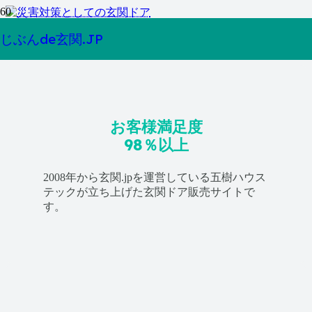
台風・豪雨に備える！玄関ドアの防水性能の重要性
じぶんde玄関.JP
お客様満足度
98％以上
2008年から玄関.jpを運営している五樹ハウス
テックが立ち上げた玄関ドア販売サイトで
す。