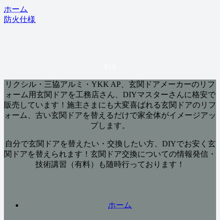
ホーム
防火仕様
819
リクシル・三協アルミ・YKK AP、玄関ドアメーカーのリフ
ォーム用玄関ドアを工務店さん、DIYマスターさんに格安で
販売しています！施主さまにも大変喜ばれる玄関ドアのリフ
ォーム、古い玄関ドアを替えるだけで家全体がイメージアッ
プします。
自分で玄関ドアを替えたい・交換したい方、DIYでお安く玄
関ドアを替えられます！玄関ドア交換についての情報発信・
技術講習（有料）も随時行っております！
ホーム