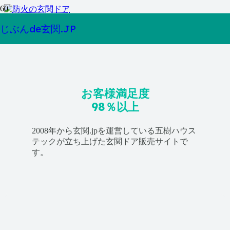
防火仕様の玄関ドアとは？どんな地域で必要？
じぶんde玄関.JP
お客様満足度
98％以上
2008年から玄関.jpを運営している五樹ハウス
テックが立ち上げた玄関ドア販売サイトで
す。